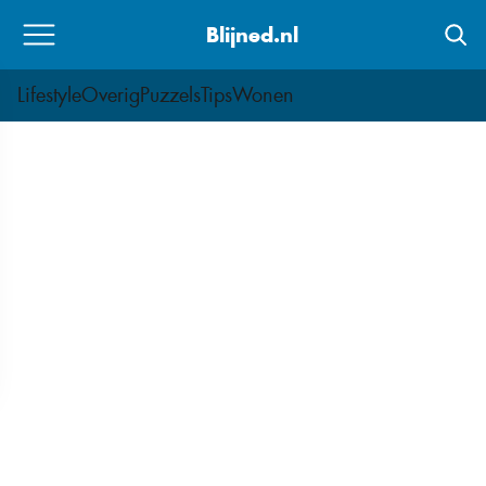
Skip
Blijned.nl
to
content
Lifestyle
Overig
Puzzels
Tips
Wonen