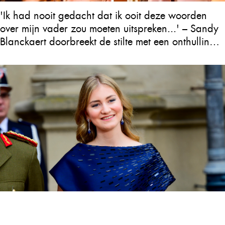
'Ik had nooit gedacht dat ik ooit deze woorden
over mijn vader zou moeten uitspreken...' – Sandy
Blanckaert doorbreekt de stilte met een onthulling
over Will Tura die heel Vlaanderen in tranen
achterlaat
Er is groot nieuws over kroonprinses Elisabeth