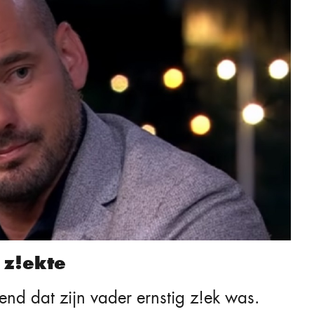
 z!ekte
end dat zijn vader ernstig z!ek was.