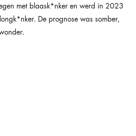
regen met blaask*nker en werd in 2023
 longk*nker. De prognose was somber,
 wonder.