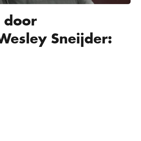
n door
Wesley Sneijder: