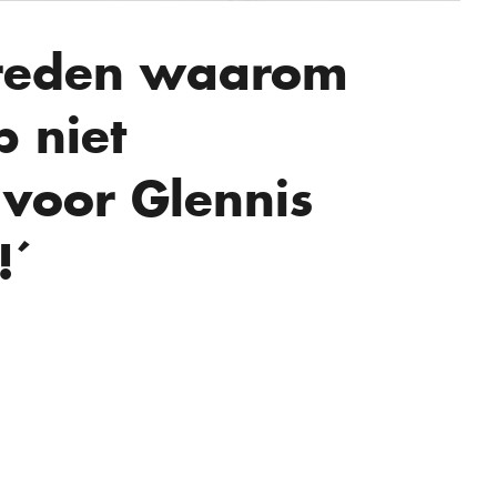
e reden waarom
p niet
voor Glennis
!´