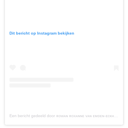
Dit bericht op Instagram bekijken
Een bericht gedeeld door ʀᴏᴡᴀɴ ʀᴏxᴀɴɴᴇ ᴠᴀɴ ᴇᴍᴅᴇɴ-ᴇᴄᴋʜᴀʀᴅᴛ (@rowaneckhardt)