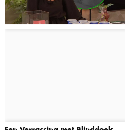
Een Verrassing met Blinddoek