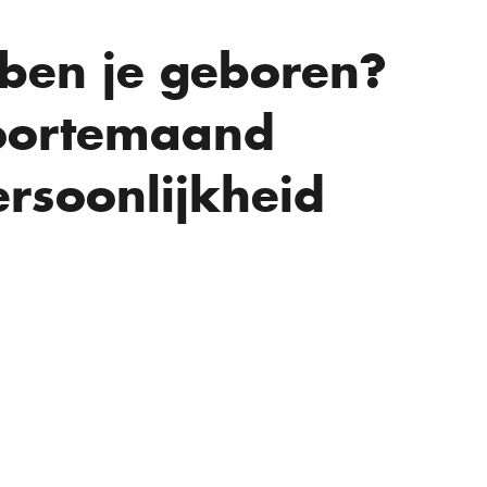
ben je geboren?
boortemaand
ersoonlijkheid