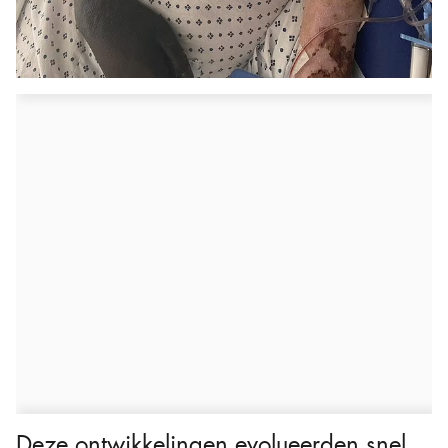
Deze ontwikkelingen evolueerden snel