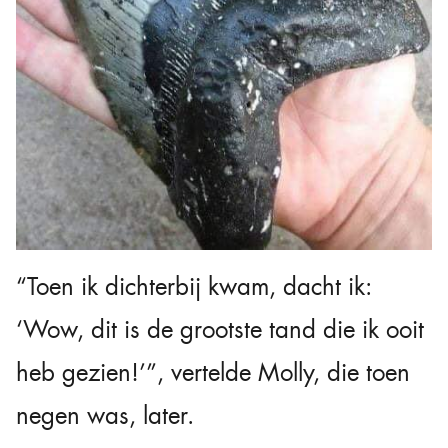
Binnen een halfuur zag Molly, toen kniediep in het water,
iets opmerkelijks.
“Toen ik dichterbij kwam, dacht ik:
‘Wow, dit is de grootste tand die ik ooit
heb gezien!’”, vertelde Molly, die toen
negen was, later.