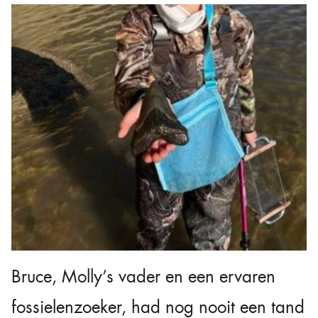
“Toen ik het oppakte, schreeuwde ik van opwinding,” zei
ze.
Bruce, Molly’s vader en een ervaren
fossielenzoeker, had nog nooit een tand