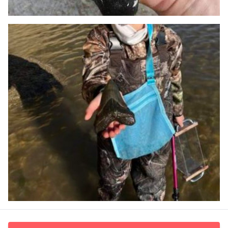
“Het is een uitzonderlijk stuk,” verklaarde Stephen Godfrey,
het hoofd paleontologie van het museum. Hij beschouwde
het als een van de grootste vondsten ooit gedaan langs
Calvert Cliffs, mogelijk een vondst van eens in je leven.
Men denkt dat de tand van Molly afkomstig is van een
megalodon, een prehistorische haai die tussen de 13 en 15
meter lang was en zo’n 15 miljoen jaar geleden leefde.