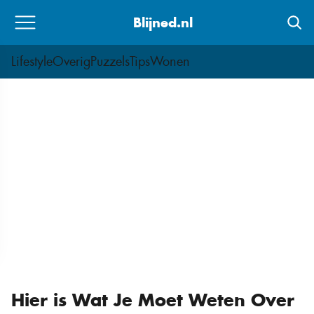
Skip
Blijned.nl
to
content
Lifestyle
Overig
Puzzels
Tips
Wonen
Hier is Wat Je Moet Weten Over