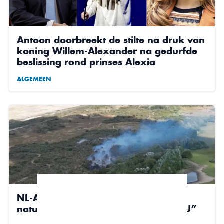
Antoon doorbreekt de stilte na druk van
koning Willem-Alexander na gedurfde
beslissing rond prinses Alexia
ALGEMEEN
NL-Alert afgegeven wegens grote
natuurbrand: ”Verlaat het gebied NU”