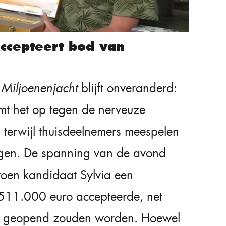
accepteert bod van
n
Miljoenenjacht
blijft onveranderd:
mt het op tegen de nerveuze
 terwijl thuisdeelnemers meespelen
agen. De spanning van de avond
toen kandidaat Sylvia een
511.000 euro accepteerde, net
er geopend zouden worden. Hoewel