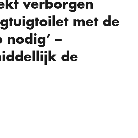
ekt verborgen
egtuigtoilet met de
p nodig’ –
ddellijk de