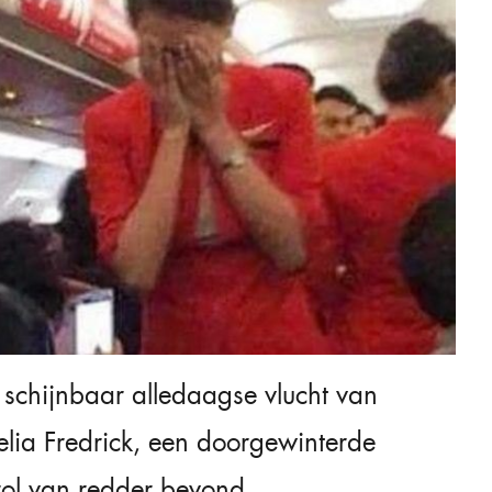
schijnbaar alledaagse vlucht van
elia Fredrick, een doorgewinterde
rol van redder bevond.