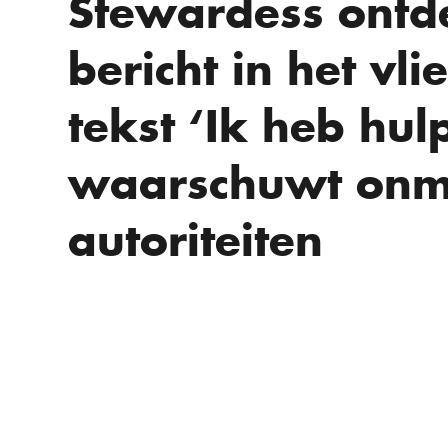
Stewardess ontd
bericht in het vli
tekst ‘Ik heb hul
waarschuwt onmi
autoriteiten